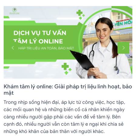
ine: Giải pháp trị liệu linh hoạt, bảo
Khi Nào Nên Đi K
Bạn Không Nên B
hiện đại, áp lực từ công việc, học tập,
Còn nhớ lần gần nh
 và những biến cố cá nhân khiến ngày
dậy thấy đầu óc nh
 gặp phải các vấn đề về tâm lý. Bên
những việc mình từn
gười vẫn còn tâm lý e ngại khi chia sẻ
không nhớ nổi, bạn
của bản thân với người khác.