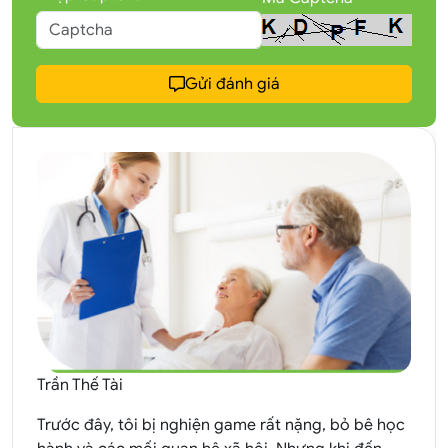
Gửi đánh giá
Trần Thế Tài
Trước đây, tôi bị nghiện game rất nặng, bỏ bê học