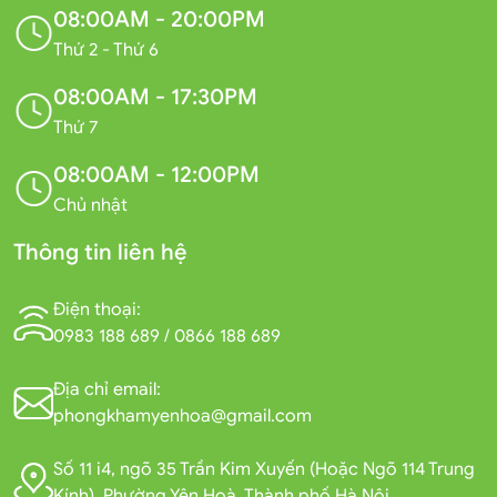
08:00AM - 20:00PM
Thứ 2 - Thứ 6
08:00AM - 17:30PM
Thứ 7
08:00AM - 12:00PM
Chủ nhật
Thông tin liên hệ
Điện thoại:
0983 188 689
/
0866 188 689
Địa chỉ email:
phongkhamyenhoa@gmail.com
Số 11 i4, ngõ 35 Trần Kim Xuyến (Hoặc Ngõ 114 Trung
Kính), Phường Yên Hoà, Thành phố Hà Nội