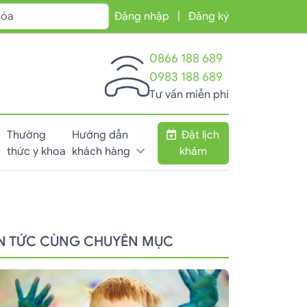
Đăng nhập
|
Đăng ký
0866 188 689
0983 188 689
Tư vấn miễn phí
Thường
Hướng dẫn
Đặt lịch
thức y khoa
khách hàng
khám
IN TỨC CÙNG CHUYÊN MỤC