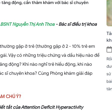
rẻ tăng động, cần thăm khám với bác sĩ chuyên
.BSNT Nguyễn Thị Anh Thoa
- Bác sĩ điều trị khoa
Tă
kh
n thường gặp ở trẻ (thường gặp ở 2 - 10% trẻ em
trẻ gái. Vậy có những triệu chứng và dấu hiệu nào để
Rố
tăng động? Khi nào nghĩ trẻ hiếu động, khi nào
đư
bác sĩ chuyên khoa? Cùng Phòng khám giải đáp
sử
bài
tă
ẢM CHÚ Ý?
ết tắt của Attention Deficit Hyperactivity