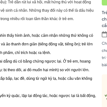
): Trẻ dần rút lui xã hội, mất hứng thú với hoạt động 
 vệ sinh cá nhân. Những thay đổi này có thể là dấu hiệu 
Tr
ch
trong nhiều rối loạn tâm thần khác ở trẻ em.
cầ
, nhìn thấy hình ảnh, hoặc cảm nhận những thứ không có 
Ch
 và ảo thanh đơn giản (tiếng động vật, tiếng ồn); trẻ lớn 
ch
 phẩm, chỉ trích hoặc ra lệnh.
trí
ai dẳng dù có bằng chứng ngược lại. Ở trẻ em, hoang 
bài
 bị theo dõi, ai đó muốn hại mình) so với người lớn.
lắp bắp, lạc đề, dùng từ ngữ kỳ lạ, hoặc câu văn không 
ển kỳ quặc, lặp lại động tác, hoặc ngược lại là bất động, 