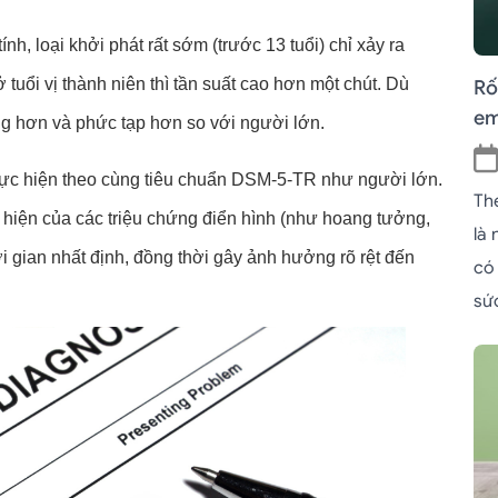
h, loại khởi phát rất sớm (trước 13 tuổi) chỉ xảy ra 
tuổi vị thành niên thì tần suất cao hơn một chút. Dù 
Rố
em
ng hơn và phức tạp hơn so với người lớn.
hực hiện theo cùng tiêu chuẩn DSM-5-TR như người lớn. 
Th
 hiện của các triệu chứng điển hình (như hoang tưởng, 
là
ời gian nhất định, đồng thời gây ảnh hưởng rõ rệt đến 
có
sứ