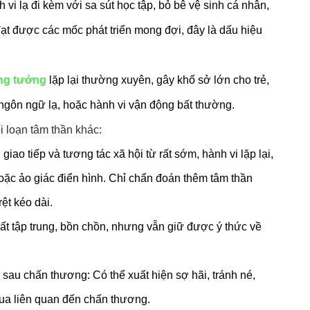
vi lạ đi kèm với sa sút học tập, bỏ bê vệ sinh cá nhân, 
đạt được các mốc phát triển mong đợi, đây là dấu hiệu 
ng tưởng
 lặp lại thường xuyên, gây khổ sở lớn cho trẻ, 
, ngôn ngữ lạ, hoặc hành vi vận động bất thường.
i loạn tâm thần khác: 
ao tiếp và tương tác xã hội từ rất sớm, hành vi lặp lại, 
c ảo giác điển hình. Chỉ chẩn đoán thêm tâm thần 
rệt kéo dài.
ất tập trung, bồn chồn, nhưng vẫn giữ được ý thức về 
 sau chấn thương: Có thể xuất hiện sợ hãi, tránh né, 
qua liên quan đến chấn thương.