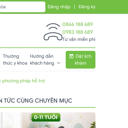
Đăng nhập
|
Đăng ký
0866 188 689
0983 188 689
Tư vấn miễn phí
Thường
Hướng dẫn
Đặt lịch
thức y khoa
khách hàng
khám
ác phương pháp hỗ trợ
IN TỨC CÙNG CHUYÊN MỤC