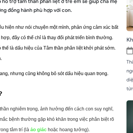
hỗ trợ tâm thần phân liệt ở trẻ em sẽ giúp cha mẹ
ớng đồng hành phù hợp với con.
ểu hiện như nói chuyện một mình, phản ứng cảm xúc bất 
p, đây có thể chỉ là thay đổi phát triển bình thường. 
Kh
 thể là dấu hiệu của Tâm thần phân liệt khởi phát sớm. 
.
Th
ngủ
ang, nhưng cũng không bỏ sót dấu hiệu quan trọng.
di
từn
?
m thần nghiêm trọng, ảnh hưởng đến cách con suy nghĩ, 
ắc bệnh thường gặp khó khăn trong việc phân biệt rõ 
ng tâm trí (là 
ảo giác 
hoặc hoang tưởng).