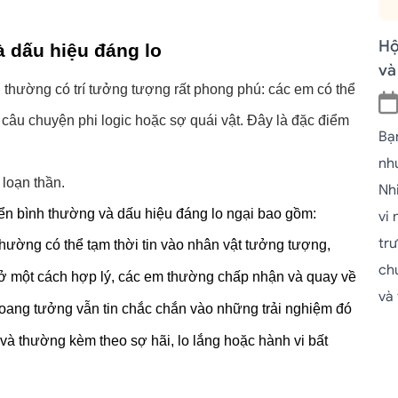
Hộ
à dấu hiệu đáng lo
và
, thường có trí tưởng tượng rất phong phú: các em có thể 
âu chuyện phi logic hoặc sợ quái vật. Đây là đặc điểm 
Bạ
như
 loạn thần.
Nh
riển bình thường và dấu hiệu đáng lo ngại bao gồm:
vi
tr
thường có thể tạm thời tin vào nhân vật tưởng tượng, 
ch
ở một cách hợp lý, các em thường chấp nhận và quay về 
và
 hoang tưởng vẫn tin chắc chắn vào những trải nghiệm đó 
và thường kèm theo sợ hãi, lo lắng hoặc hành vi bất 