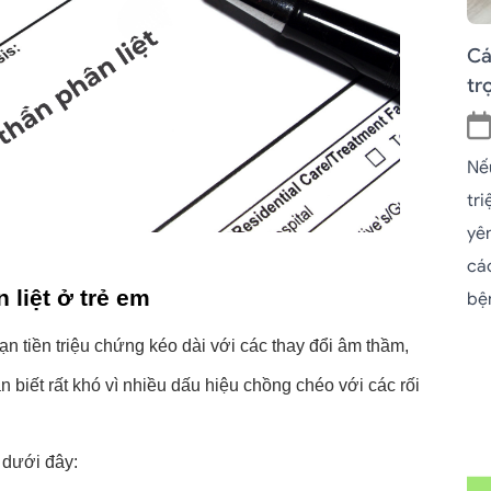
Cá
tr
Nế
tr
yê
cá
 liệt ở trẻ em
bệ
ạn tiền triệu chứng kéo dài với các thay đổi âm thầm, 
 biết rất khó vì nhiều dấu hiệu chồng chéo với các rối 
 dưới đây: