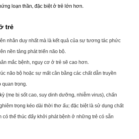
ứng loạn thần, đặc biệt ở trẻ lớn hơn.
ở trẻ
ên nhân duy nhất mà là kết quả của sự tương tác phức 
rên nền tảng phát triển não bộ.
thân mắc bệnh, nguy cơ ở trẻ sẽ cao hơn.
rúc não bộ hoặc sự mất cân bằng các chất dẫn truyền 
ò quan trọng.
ỳ (mẹ bị sốt cao, suy dinh dưỡng, nhiễm virus), chấn 
ghiêm trọng kéo dài thời thơ ấu; đặc biệt là sử dụng chất 
ên có thể thúc đẩy khởi phát bệnh ở những trẻ có sẵn 