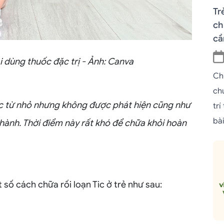
Tr
ch
cầ
ải dùng thuốc đặc trị - Ảnh: Canva
Ch
ch
ic từ nhỏ nhưng không được phát hiện cũng như
trí
bài
 thành. Thời điểm này rất khó để chữa khỏi hoàn
số cách chữa rối loạn Tic ở trẻ như sau: