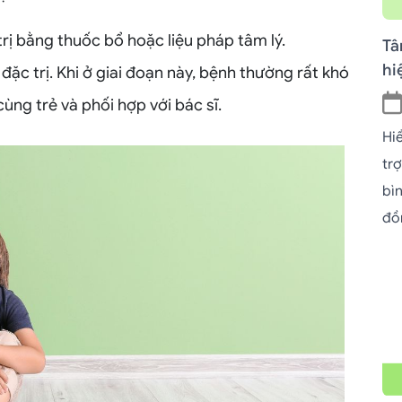
 trị bằng thuốc bổ hoặc liệu pháp tâm lý.
Tâ
hi
đặc trị. Khi ở giai đoạn này, bệnh thường rất khó
ùng trẻ và phối hợp với bác sĩ.
Hi
tr
bì
đồ