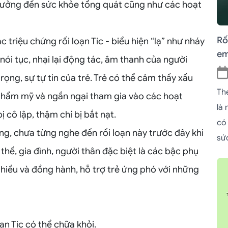
 hưởng đến sức khỏe tổng quát cũng như các hoạt
Rố
c triệu chứng rối loạn Tic - biểu hiện “lạ” như nháy
em
, nói tục, nhại lại động tác, âm thanh của người
rọng, sự tự tin của trẻ. Trẻ có thể cảm thấy xấu
Th
thẩm mỹ và ngần ngại tham gia vào các hoạt
là
 cô lập, thậm chí bị bắt nạt.
có
g, chưa từng nghe đến rối loạn này trước đây khi
sứ
 thế, gia đình, người thân đặc biệt là các bậc phụ
hiểu và đồng hành, hỗ trợ trẻ ứng phó với những
oạn Tic có thể chữa khỏi.