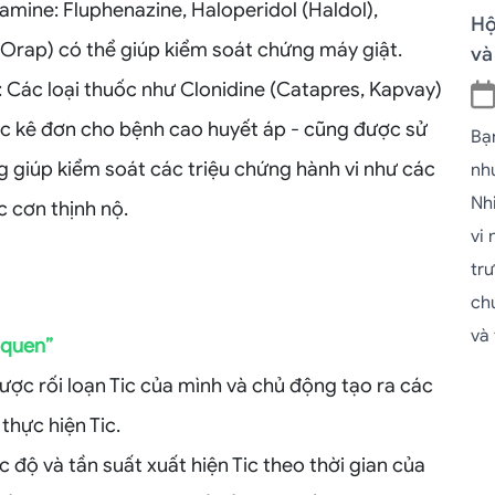
ine: Fluphenazine, Haloperidol (Haldol),
Hộ
(Orap) có thể giúp kiểm soát chứng máy giật.
và
 Các loại thuốc như Clonidine (Catapres, Kapvay)
ợc kê đơn cho bệnh cao huyết áp - cũng được sử
Bạ
ụng giúp kiểm soát các triệu chứng hành vi như các
như
Nh
 cơn thịnh nộ.
vi
tr
ch
và
i quen”
ợc rối loạn Tic của mình và chủ động tạo ra các
thực hiện Tic.
độ và tần suất xuất hiện Tic theo thời gian của