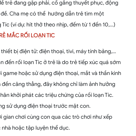
n đề trẻ đang gặp phải, cố gắng thuyết phục, động
ấn đề. Cha mẹ có thể hướng dẫn trẻ tìm một
ic (ví dụ: hít thở theo nhịp, đếm từ 1 đến 10,…)
Ẻ MẮC RỐI LOẠN TIC
iết bị điện tử: điện thoại, tivi, máy tính bảng,...
đến rối loạn Tic ở trẻ là do trẻ tiếp xúc quá sớm
chơi game hoặc sử dụng điện thoại, mắt và thần kinh
ẫn đến căng thẳng, đây không chỉ làm ảnh hưởng
ân khởi phát các triệu chứng của rối loạn Tic.
g sử dụng điện thoại trước mặt con.
 gian chơi cùng con qua các trò chơi như xếp
c nhà hoặc tập luyện thể dục.