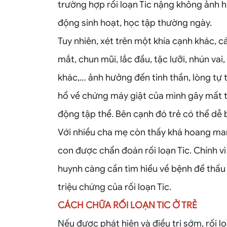
trường hợp rối loạn Tic nặng không ảnh
động sinh hoạt, học tập thường ngày.
Tuy nhiên, xét trên một khía cạnh khác, cá
mắt, chun mũi, lắc đầu, tặc lưỡi, nhún vai
khác,… ảnh hưởng đến tinh thần, lòng tự t
hổ về chứng máy giật của mình gây mất 
động tập thể. Bên cạnh đó trẻ có thể dễ bị
Với nhiều cha mẹ còn thấy khá hoang man
con được chẩn đoán rối loạn Tic. Chính vì
huynh càng cần tìm hiểu về bệnh để thấu 
triệu chứng của rối loạn Tic.
CÁCH CHỮA RỐI LOẠN TIC Ở TRẺ
Nếu được phát hiện và điều trị sớm, rối l