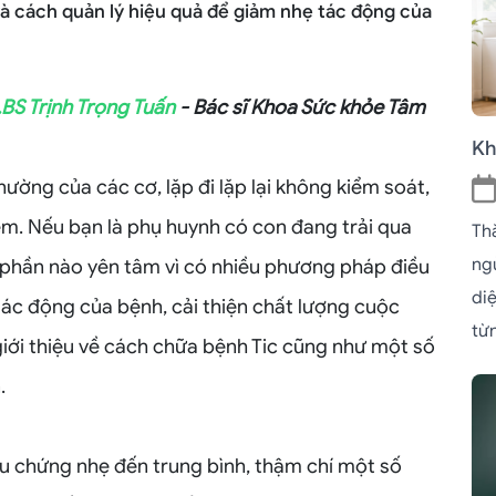
và cách quản lý hiệu quả để giảm nhẹ tác động của
.BS Trịnh Trọng Tuấn
- Bác sĩ Khoa Sức khỏe Tâm
Kh
hường của các cơ, lặp đi lặp lại không kiểm soát,
 em. Nếu bạn là phụ huynh có con đang trải qua
Th
ngủ
ể phần nào yên tâm vì có nhiều phương pháp điều
di
 tác động của bệnh, cải thiện chất lượng cuộc
từn
giới thiệu về cách chữa bệnh Tic cũng như một số
.
riệu chứng nhẹ đến trung bình, thậm chí một số