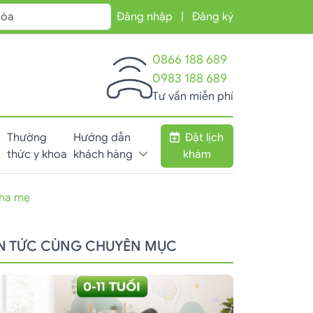
Đăng nhập
|
Đăng ký
0866 188 689
0983 188 689
Tư vấn miễn phí
Thường
Hướng dẫn
Đặt lịch
thức y khoa
khách hàng
khám
cha mẹ
IN TỨC CÙNG CHUYÊN MỤC