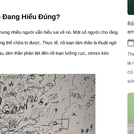
ó Đang Hiểu Đúng?
Rố
em
hưng nhiều người vẫn hiểu sai về nó. Một số người cho rằng 
g thể chữa trị được. Thực tế, rối loạn tâm thần là thuật ngữ 
, tâm thần phân liệt đến rối loạn lưỡng cực, stress kéo 
Th
là
có
sứ