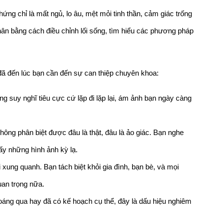
hứng chỉ là mất ngủ, lo âu, mệt mỏi tinh thần, cảm giác trống 
thân bằng cách điều chỉnh lối sống, tìm hiểu các phương pháp 
đã đến lúc bạn cần đến sự can thiệp chuyên khoa:
 suy nghĩ tiêu cực cứ lặp đi lặp lại, ám ảnh bạn ngày càng 
không phân biệt được đâu là thật, đâu là ảo giác. Bạn nghe 
ấy những hình ảnh kỳ lạ.
xung quanh. Bạn tách biệt khỏi gia đình, bạn bè, và mọi 
an trọng nữa.
hoáng qua hay đã có kế hoạch cụ thể, đây là dấu hiệu nghiêm 