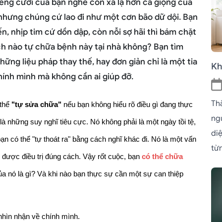
iếng cười của bạn nghe còn xa lạ hơn cả giọng của
 nhưng chúng cứ lao đi như một cơn bão dữ dội. Bạn
, nhịp tim cứ dồn dập, còn nỗi sợ hãi thì bám chặt
ách nào tự chữa bệnh này tại nhà không? Bạn tìm
ững liệu pháp thay thế, hay đơn giản chỉ là một tia
Kh
hính mình mà không cần ai giúp đỡ.
Th
thể
 "tự sửa chữa" 
nếu bạn không hiểu rõ điều gì đang thực 
ngủ
à những suy nghĩ tiêu cực. Nó không phải là một ngày tồi tệ, 
di
ạn có thể "tự thoát ra" bằng cách nghĩ khác đi. Nó là một vấn 
từn
được điều trị đúng cách. Vậy rốt cuộc, bạn 
có thể chữa 
ủa nó là gì? Và khi nào bạn thực sự cần một sự can thiệp 
 nhìn nhận về chính mình.