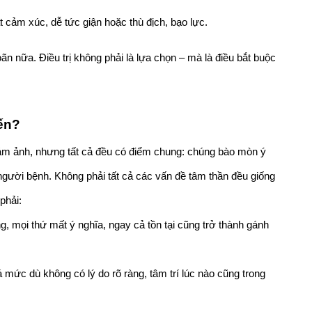
 cảm xúc, dễ tức giận hoặc thù địch, bạo lực.
n nữa. Điều trị không phải là lựa chọn – mà là điều bắt buộc 
ến?
y ám ảnh, nhưng tất cả đều có điểm chung: chúng bào mòn ý 
gười bệnh. Không phải tất cả các vấn đề tâm thần đều giống 
phải: 
g, mọi thứ mất ý nghĩa, ngay cả tồn tại cũng trở thành gánh 
 mức dù không có lý do rõ ràng, tâm trí lúc nào cũng trong 