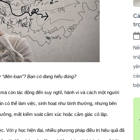
Cá
tr
Nế
tr
yê
cá
ự “điên loạn”? Bạn có đang hiểu đúng?
bệ
à còn tác động đến suy nghĩ, hành vi và cách một người 
n có thể làm việc, sinh hoạt như bình thường, nhưng bên 
g tưởng, mất kiểm soát cảm xúc hoặc cảm giác cô lập.
c. Với y học hiện đại, nhiều phương pháp điều trị hiệu quả đã 