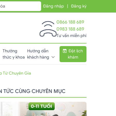
Đăng nhập
|
Đăng ký
0866 188 689
0983 188 689
Tư vấn miễn phí
Thường
Hướng dẫn
Đặt lịch
thức y khoa
khách hàng
khám
p Từ Chuyên Gia
IN TỨC CÙNG CHUYÊN MỤC