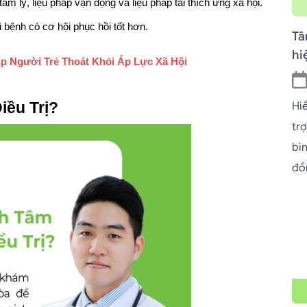
m lý, liệu pháp vận động và liệu pháp tái thích ứng xã hội. 
 bệnh có cơ hội phục hồi tốt hơn.
Tâ
hi
p Người Trẻ Thoát Khỏi Áp Lực Xã Hội
iều Trị?
Hi
tr
bì
đồ