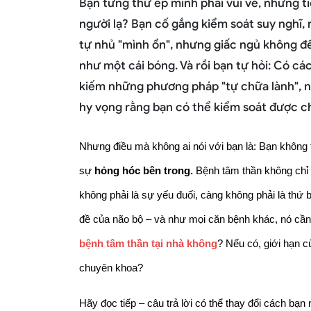
Bạn từng thử ép mình phải vui vẻ, nhưng t
người lạ? Bạn cố gắng kiểm soát suy nghĩ,
tự nhủ "mình ổn", nhưng giấc ngủ không đến
như một cái bóng. Và rồi bạn tự hỏi: Có c
kiếm những phương pháp "tự chữa lành", nh
hy vọng rằng bạn có thể kiểm soát được c
Nhưng điều mà không ai nói với bạn là: Bạn không 
sự 
hỏng hóc bên trong. 
Bệnh tâm thần không chỉ l
không phải là sự yếu đuối, càng không phải là thứ b
đề của não bộ – và như mọi căn bệnh khác, nó cần 
bệnh tâm thần tại nhà không
? Nếu có, giới hạn c
chuyên khoa?
Hãy đọc tiếp – câu trả lời có thể thay đổi cách bạn