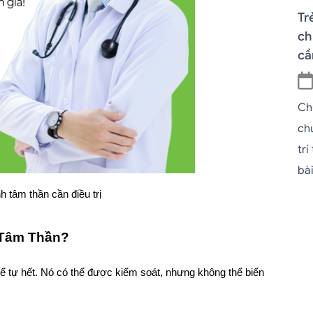
Tr
ch
cầ
Ch
ch
trí
bài
h tâm thần cần điều trị
Tâm Thần? 
ể tự hết. Nó có thể được kiểm soát, nhưng không thể biến 