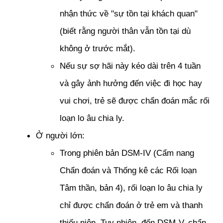
nhận thức về "sự tồn tại khách quan" 
(biết rằng người thân vẫn tồn tại dù 
không ở trước mắt). 
Nếu sự sợ hãi này kéo dài trên 4 tuần 
và gây ảnh hưởng đến việc đi học hay 
vui chơi, trẻ sẽ được chẩn đoán mắc rối 
loạn lo âu chia ly.
Ở người lớn: 
Trong phiên bản DSM-IV (Cẩm nang 
Chẩn đoán và Thống kê các Rối loạn 
Tâm thần, bản 4), rối loạn lo âu chia ly 
chỉ được chẩn đoán ở trẻ em và thanh 
thiếu niên. Tuy nhiên, đến DSM-V, chẩn 