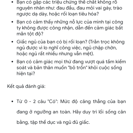
Bạn có gặp các triệu chứng thể chất không rõ
nguyên nhân như: đau đầu, đau mỏi vai gáy, trào
ngược dạ dày, hoặc rối loạn tiêu hóa?
Bạn có cảm thấy những nỗ lực của mình tại công
ty không được công nhận, dẫn đến cảm giác bất
mãn tột độ?
Giấc ngủ của bạn có bị rối loạn? (Trằn trọc không
ngủ được vì lo nghĩ công việc, ngủ chập chờn,
hoặc ngủ rất nhiều nhưng vẫn mệt).
Bạn có cảm giác mọi thứ đang vượt quá tầm kiểm
soát và bản thân muốn "bỏ trốn" khỏi cuộc sống
hiện tại?
Kết quả đánh giá:
Từ 0 - 2 câu "Có": Mức độ căng thẳng của bạn
đang ở ngưỡng an toàn. Hãy duy trì lối sống cân
bằng, tập thể dục và ngủ đủ giấc.