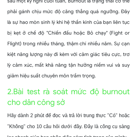
sau một kỳ nghỉ cuối tuần, Burnout là trạng thái cơ thể
phải gánh chịu mức độ căng thẳng quá ngưỡng. Đây
là sự hao mòn sinh lý khi hệ thần kinh của bạn liên tục
bị kẹt ở chế độ "Chiến đấu hoặc Bỏ chạy" (Fight or
Flight) trong nhiều tháng, thậm chí nhiều năm. Sự cạn
kiệt năng lượng này đi kèm với cảm giác tiêu cực, trơ
lỳ cảm xúc, mất khả năng tận hưởng niềm vui và suy
giảm hiệu suất chuyên môn trầm trọng.
2.Bài test rà soát mức độ burnout
cho dân công sở
Hãy dành 2 phút để đọc và trả lời trung thực "Có" hoặc
"Không" cho 10 câu hỏi dưới đây. Đây là công cụ sàng