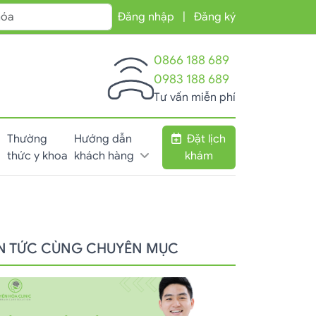
Đăng nhập
|
Đăng ký
0866 188 689
0983 188 689
Tư vấn miễn phí
Thường
Hướng dẫn
Đặt lịch
thức y khoa
khách hàng
khám
IN TỨC CÙNG CHUYÊN MỤC