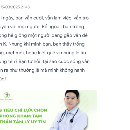
15/03/2025 21:43
 ngày, bạn vẫn cười, vẫn làm việc, vẫn trò
uyện với mọi người. Bề ngoài, bạn trông
ông hề giống một người đang gặp vấn đề
m lý. Nhưng khi mình bạn, bạn thấy trống
ng, mệt mỏi, hoặc kiệt quệ vì những lo âu
ông tên? Bạn tự hỏi, tại sao cuộc sống vẫn
ễn ra như thường lệ mà mình không hạnh
úc?