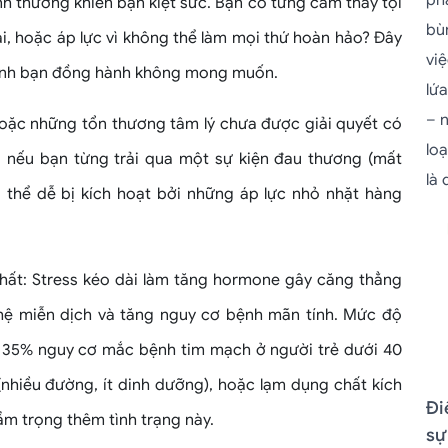
phá
nh thường khiến bạn kiệt sức. Bạn có từng cảm thấy tội
bù
ái, hoặc áp lực vì không thể làm mọi thứ hoàn hảo? Đây
vi
thành bạn đồng hành không mong muốn.
lứ
– 
, hoặc những tổn thương tâm lý chưa được giải quyết có
lo
, nếu bạn từng trải qua một sự kiện đau thương (mất
là
có thể dễ bị kích hoạt bởi những áp lực nhỏ nhặt hàng
chất: Stress kéo dài làm tăng hormone gây căng thẳng
m hệ miễn dịch và tăng nguy cơ bệnh mãn tính. Mức độ
g 35% nguy cơ mắc bệnh tim mạch ở người trẻ dưới 40
(nhiều đường, ít dinh dưỡng), hoặc lạm dụng chất kích
Đi
ầm trọng thêm tình trạng này.
sự