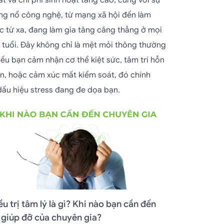
t và chi phí sinh hoạt tăng cao, cùng với sự
ng nổ công nghệ, từ mạng xã hội đến làm
ệc từ xa, đang làm gia tăng căng thẳng ở mọi
a tuổi. Đây không chỉ là mệt mỏi thông thường
nếu bạn cảm nhận cơ thể kiệt sức, tâm trí hỗn
ạn, hoặc cảm xúc mất kiểm soát, đó chính
 dấu hiệu stress đang đe dọa bạn.
ều trị tâm lý là gì? Khi nào bạn cần đến
 giúp đỡ của chuyên gia?