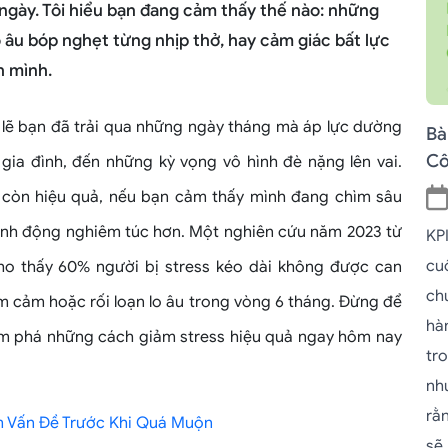
gày. Tôi hiểu bạn đang cảm thấy thế nào: những
 âu bóp nghẹt từng nhịp thở, hay cảm giác bất lực
h mình.
 lẽ bạn đã trải qua những ngày tháng mà áp lực dường
Bà
Cô
gia đình, đến những kỳ vọng vô hình đè nặng lên vai.
 còn hiệu quả, nếu bạn cảm thấy mình đang chìm sâu
hành động nghiêm túc hơn. Một nghiên cứu năm 2023 từ
KPI
cu
ho thấy 60% người bị stress kéo dài không được can
ch
m cảm hoặc rối loạn lo âu trong vòng 6 tháng. Đừng để
hà
ám phá những cách giảm stress hiệu quả ngay hôm nay
tr
nh
rằn
ểm Vấn Đề Trước Khi Quá Muộn
sẽ 