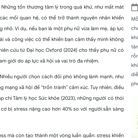
: Những tổn thương tâm lý trong quá khứ, như mất mát
ừ các mối quan hệ, có thể trở thành nguyên nhân khiến
Mỗi
ch
g nhỏ. Ví dụ, nếu bạn là một phụ nữ vừa làm mẹ, áp lực
kh
ái và công việc có thể khiến bạn cảm thấy mình không
tâ
hiên cứu từ Đại học Oxford (2024) cho thấy phụ nữ có
rỗ
am giới do áp lực xã hội và vai trò đa nhiệm.
kh
di
: Nhiều người chọn cách đối phó không lành mạnh, như
ph
ng mạng xã hội để “trốn tránh” cảm xúc. Tuy nhiên, điều
Tạp chí Tâm lý học Sức khỏe (2023), những người có thói
 cơ bị stress nặng cao hơn 40% so với người sẵn sàng
ss mà còn tạo thành một vòng luẩn quẩn: stress khiến