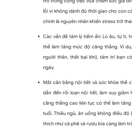
trò trong công việc vừa chăm sóc gia đì
lỗi vì không dành đủ thời gian cho con c
chính là nguyên nhân khiến stress trở 
Các vấn đề tâm lý tiềm ẩn: Lo âu, tự ti
thể làm tăng mức độ căng thẳng. Ví dụ
người thân, thất bại lớn), tâm trí bạn 
ngày.
Mất cân bằng nội tiết và sức khỏe thể 
dẫn đến rối loạn nội tiết, làm suy giả
căng thẳng cao liên tục có thể làm tăn
tuổi. Thiếu ngủ, ăn uống không điều độ 
thích như cà phê và rượu bia càng làm tr