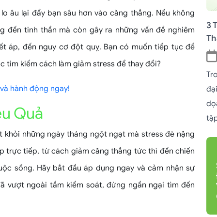
 lo âu lại đẩy bạn sâu hơn vào căng thẳng. Nếu không
3 
ởng đến tinh thần mà còn gây ra những vấn đề nghiêm
Th
yết áp, đến nguy cơ đột quỵ. Bạn có muốn tiếp tục để
úc tìm kiếm cách làm giảm stress để thay đổi?
Tr
 và hành động ngay!
đạ
dọ
ệu Quả
tậ
t khỏi những ngày tháng ngột ngạt mà stress đè nặng
áp trực tiếp, từ cách giảm căng thẳng tức thì đến chiến
 cuộc sống. Hãy bắt đầu áp dụng ngay và cảm nhận sự
đã vượt ngoài tầm kiểm soát, đừng ngần ngại tìm đến