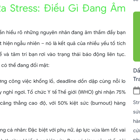
a Stress: Điều Gì Đang Âm
 cần hiểu rõ những nguyên nhân đang âm thầm đẩy bạn
hiện ngẫu nhiên – nó là kết quả của nhiều yếu tố tích
 và tâm trí bạn rơi vào trạng thái báo động liên tục.
 có thể đang đối mặt:
Dấ
Tr
ợng công việc khổng lồ, deadline dồn dập cùng nỗi lo
 nghỉ ngơi. Tổ chức Y tế Thế giới (WHO) ghi nhận 75%
St
 căng thẳng cao độ, với 50% kiệt sức (burnout) hàng
sứ
hà
g cá nhân: Đặc biệt với phụ nữ, áp lực vừa làm tốt vai
cứ