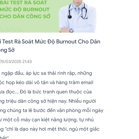
i Test Rà Soát Mức Độ Burnout Cho Dân
ng Sở
15/03/2025 21:43
 ngập đầu, áp lực sa thải rình rập, những
ộc họp kéo dài vô tận và hàng trăm email
ưa đọc... Đó là bức tranh quen thuộc của
ng triệu dân công sở hiện nay. Nhiều người
ong chúng ta lê bước đến văn phòng mỗi ngày
ư một cỗ máy cạn kiệt năng lượng, tự nhủ
g "chỉ là dạo này hơi mệt thôi, ngủ một giấc
hết".