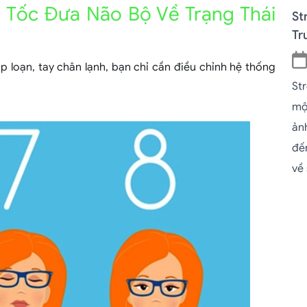
p Tốc Đưa Não Bộ Về Trạng Thái
St
Tr
p loạn, tay chân lạnh, bạn chỉ cần điều chỉnh hệ thống
Str
mộ
ản
đế
về