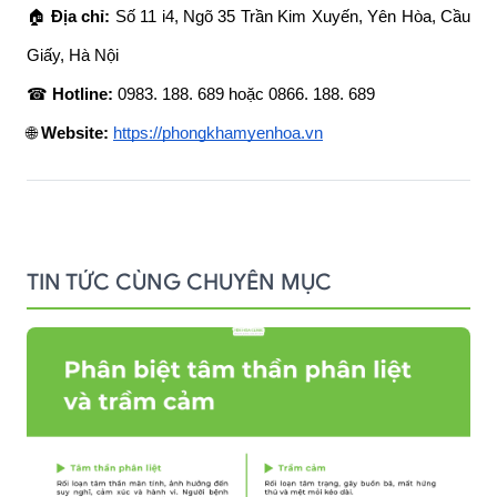
🏠 
Địa chỉ:
 Số 11 i4, Ngõ 35 Trần Kim Xuyến, Yên Hòa, Cầu 
Giấy, Hà Nội
☎ 
Hotline:
 0983. 188. 689 hoặc 0866. 188. 689
🌐 
Website:
https://phongkhamyenhoa.vn
TIN TỨC CÙNG CHUYÊN MỤC