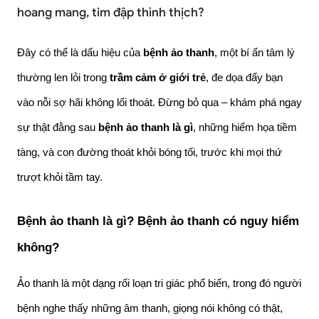
hoang mang, tim đập thình thịch?
Đây có thể là dấu hiệu của 
bệnh ảo thanh
, một bí ẩn tâm lý 
thường len lỏi trong 
trầm cảm ở giới trẻ
, đe dọa đẩy bạn 
vào nỗi sợ hãi không lối thoát. Đừng bỏ qua – khám phá ngay 
sự thật đằng sau 
bệnh ảo thanh là gì
, những hiểm họa tiềm 
tàng, và con đường thoát khỏi bóng tối, trước khi mọi thứ 
trượt khỏi tầm tay.
Bệnh ảo thanh là gì? Bệnh ảo thanh có nguy hiểm 
không?
Ảo thanh là một dạng rối loạn tri giác phổ biến, trong đó người 
bệnh nghe thấy những âm thanh, giọng nói không có thật, 