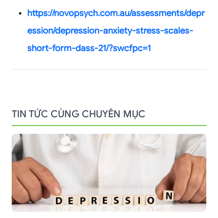
https://novopsych.com.au/assessments/depr
ession/depression-anxiety-stress-scales-
short-form-dass-21/?swcfpc=1
TIN TỨC CÙNG CHUYÊN MỤC