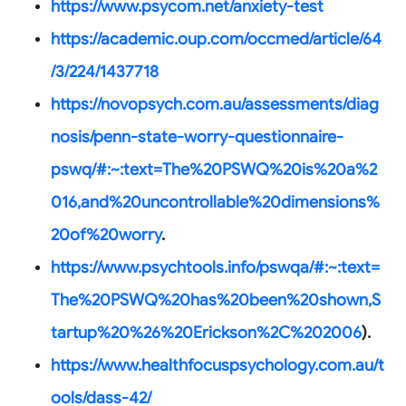
https://www.psycom.net/anxiety-test
https://academic.oup.com/occmed/article/64
/3/224/1437718
https://novopsych.com.au/assessments/diag
nosis/penn-state-worry-questionnaire-
pswq/#:~:text=The%20PSWQ%20is%20a%2
016,and%20uncontrollable%20dimensions%
20of%20worry
.
https://www.psychtools.info/pswqa/#:~:text=
The%20PSWQ%20has%20been%20shown,S
tartup%20%26%20Erickson%2C%202006
).
https://www.healthfocuspsychology.com.au/t
ools/dass-42/