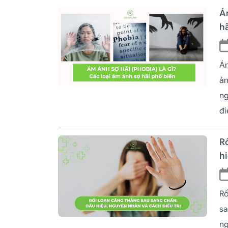
Ám
hã
Ám
ản
ng
đi
Rố
hi
Rố
sa
ng