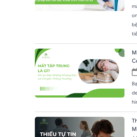
mắ
on
bệ
ti
M
C
Bạ
de
hì
Th
M