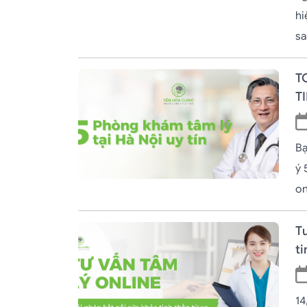
hi
sa
T
T
Bạ
ý 
on
Tư
ti
14