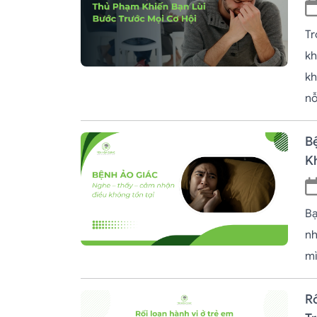
Tr
kh
kh
nỗ
B
K
Bạ
nh
mì
R