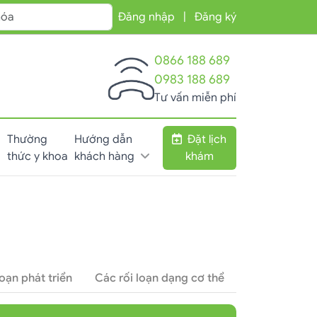
Đăng nhập
|
Đăng ký
0866 188 689
0983 188 689
Tư vấn miễn phí
Thường
Hướng dẫn
Đặt lịch
thức y khoa
khách hàng
khám
loạn phát triển
Các rối loạn dạng cơ thể
Rối loạn sử 