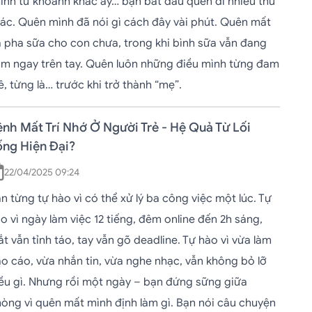
ính từ khoảnh khắc ấy… bạn bắt đầu quên đi nhiều thứ
ác. Quên mình đã nói gì cách đây vài phút. Quên mất
 pha sữa cho con chưa, trong khi bình sữa vẫn đang
m ngay trên tay. Quên luôn những điều mình từng đam
, từng là… trước khi trở thành “mẹ”.
nh Mất Trí Nhớ Ở Người Trẻ - Hệ Quả Từ Lối
ống Hiện Đại?
22/04/2025 09:24
n từng tự hào vì có thể xử lý ba công việc một lúc. Tự
o vì ngày làm việc 12 tiếng, đêm online đến 2h sáng,
t vẫn tỉnh táo, tay vẫn gõ deadline. Tự hào vì vừa làm
o cáo, vừa nhắn tin, vừa nghe nhạc, vẫn không bỏ lỡ
ều gì. Nhưng rồi một ngày – bạn đứng sững giữa
òng vì quên mất mình định làm gì. Bạn nói câu chuyện