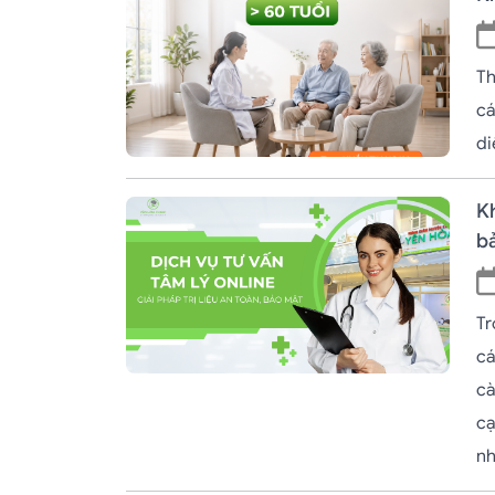
Th
cá
di
Kh
b
Tr
cá
cà
cạ
nh