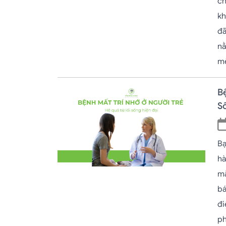
ch
kh
đã
nằ
mê
Bệ
S
Bạ
hà
mắ
bá
đi
ph