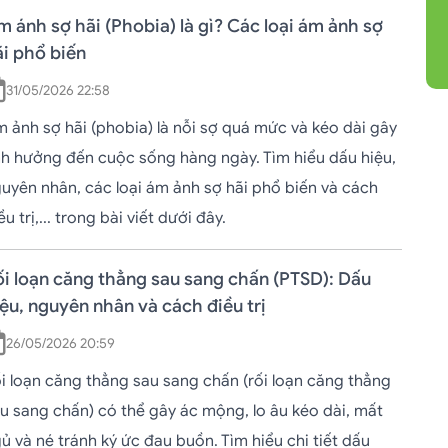
 ánh sợ hãi (Phobia) là gì? Các loại ám ảnh sợ
i phổ biến
31/05/2026 22:58
 ảnh sợ hãi (phobia) là nỗi sợ quá mức và kéo dài gây
h hưởng đến cuộc sống hàng ngày. Tìm hiểu dấu hiệu,
uyên nhân, các loại ám ảnh sợ hãi phổ biến và cách
ều trị,... trong bài viết dưới đây.
i loạn căng thẳng sau sang chấn (PTSD): Dấu
ệu, nguyên nhân và cách điều trị
26/05/2026 20:59
i loạn căng thẳng sau sang chấn (rối loạn căng thẳng
u sang chấn) có thể gây ác mộng, lo âu kéo dài, mất
ủ và né tránh ký ức đau buồn. Tìm hiểu chi tiết dấu