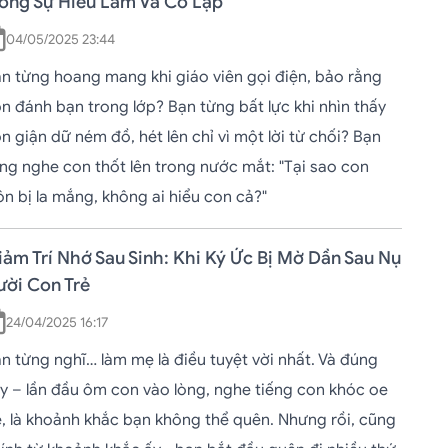
rong Sự Hiểu Lầm Và Cô Lập
04/05/2025 23:44
n từng hoang mang khi giáo viên gọi điện, bảo rằng
n đánh bạn trong lớp? Bạn từng bất lực khi nhìn thấy
n giận dữ ném đồ, hét lên chỉ vì một lời từ chối? Bạn
ng nghe con thốt lên trong nước mắt: "Tại sao con
ôn bị la mắng, không ai hiểu con cả?"
ảm Trí Nhớ Sau Sinh: Khi Ký Ức Bị Mờ Dần Sau Nụ
ười Con Trẻ
24/04/2025 16:17
n từng nghĩ… làm mẹ là điều tuyệt vời nhất. Và đúng
y – lần đầu ôm con vào lòng, nghe tiếng con khóc oe
, là khoảnh khắc bạn không thể quên. Nhưng rồi, cũng