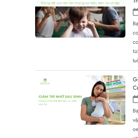
T
Bạ
co
co
từ
lu
Gi
C
Bạ
vậ
oe